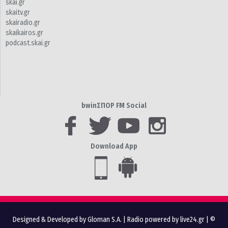
skai.gr
skaitv.gr
skairadio.gr
skaikairos.gr
podcast.skai.gr
bwinΣΠΟΡ FM Social
Download App
Designed & Developed by Gloman S.A.
|
Radio powered by live24.gr
| ©