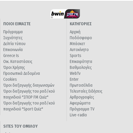
ΠΟΙΟΙ ΕΙΜΑΣΤΕ
ΚΑΤΗΓΟΡΙΕΣ
Πρόγραμμα
Αρχική
Συχνότητες
Ποδόσφαιρο
Δελτία τύπου
Μπάσκετ
Επικοινωνία
Αυτοκίνητο
Greece Is
Sports
Οικ. Καταστάσεις
Επικαιρότητα
Όροι Χρήσης
Βαθμολογίες
Προσωπικά Δεδομένα
WebTv
Cookies
Enter
Όροι διεξαγωγής διαγωνισμών
Πρωτοσέλιδα
Όροι διεξαγωγής του ραδ/κού
Τελευταίες Ειδήσεις
παιχνιδιού "ΣΠΟΡ FM Quiz"
Αρθρογραφίες
Όροι διεξαγωγής του ραδ/κού
Αφιερώματα
παιχνιδιού "Sport Quiz"
Πρόγραμμα TV
Live-radio
SITES ΤΟΥ ΟΜΙΛΟΥ