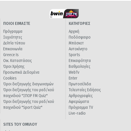
ΠΟΙΟΙ ΕΙΜΑΣΤΕ
ΚΑΤΗΓΟΡΙΕΣ
Πρόγραμμα
Αρχική
Συχνότητες
Ποδόσφαιρο
Δελτία τύπου
Μπάσκετ
Επικοινωνία
Αυτοκίνητο
Greece Is
Sports
Οικ. Καταστάσεις
Επικαιρότητα
Όροι Χρήσης
Βαθμολογίες
Προσωπικά Δεδομένα
WebTv
Cookies
Enter
Όροι διεξαγωγής διαγωνισμών
Πρωτοσέλιδα
Όροι διεξαγωγής του ραδ/κού
Τελευταίες Ειδήσεις
παιχνιδιού "ΣΠΟΡ FM Quiz"
Αρθρογραφίες
Όροι διεξαγωγής του ραδ/κού
Αφιερώματα
παιχνιδιού "Sport Quiz"
Πρόγραμμα TV
Live-radio
SITES ΤΟΥ ΟΜΙΛΟΥ