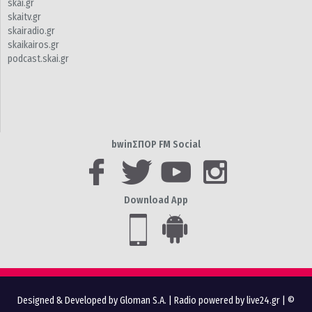
skai.gr
skaitv.gr
skairadio.gr
skaikairos.gr
podcast.skai.gr
bwinΣΠΟΡ FM Social
Download App
Designed & Developed by Gloman S.A.
|
Radio powered by live24.gr
| ©