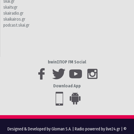
skai.gr
skaitv.gr
skairadio.gr
skaikairos.gr
podcast.skai.gr
bwinΣΠΟΡ FM Social
Download App
Designed & Developed by Gloman S.A.
|
Radio powered by live24.gr
| ©