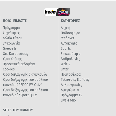
ΠΟΙΟΙ ΕΙΜΑΣΤΕ
ΚΑΤΗΓΟΡΙΕΣ
Πρόγραμμα
Αρχική
Συχνότητες
Ποδόσφαιρο
Δελτία τύπου
Μπάσκετ
Επικοινωνία
Αυτοκίνητο
Greece Is
Sports
Οικ. Καταστάσεις
Επικαιρότητα
Όροι Χρήσης
Βαθμολογίες
Προσωπικά Δεδομένα
WebTv
Cookies
Enter
Όροι διεξαγωγής διαγωνισμών
Πρωτοσέλιδα
Όροι διεξαγωγής του ραδ/κού
Τελευταίες Ειδήσεις
παιχνιδιού "ΣΠΟΡ FM Quiz"
Αρθρογραφίες
Όροι διεξαγωγής του ραδ/κού
Αφιερώματα
παιχνιδιού "Sport Quiz"
Πρόγραμμα TV
Live-radio
SITES ΤΟΥ ΟΜΙΛΟΥ