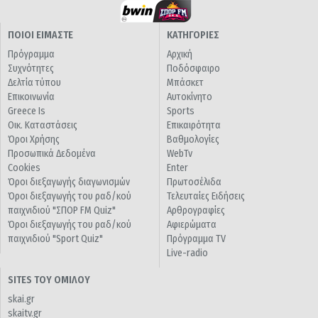
ΠΟΙΟΙ ΕΙΜΑΣΤΕ
ΚΑΤΗΓΟΡΙΕΣ
Πρόγραμμα
Αρχική
Συχνότητες
Ποδόσφαιρο
Δελτία τύπου
Μπάσκετ
Επικοινωνία
Αυτοκίνητο
Greece Is
Sports
Οικ. Καταστάσεις
Επικαιρότητα
Όροι Χρήσης
Βαθμολογίες
Προσωπικά Δεδομένα
WebTv
Cookies
Enter
Όροι διεξαγωγής διαγωνισμών
Πρωτοσέλιδα
Όροι διεξαγωγής του ραδ/κού
Τελευταίες Ειδήσεις
παιχνιδιού "ΣΠΟΡ FM Quiz"
Αρθρογραφίες
Όροι διεξαγωγής του ραδ/κού
Αφιερώματα
παιχνιδιού "Sport Quiz"
Πρόγραμμα TV
Live-radio
SITES ΤΟΥ ΟΜΙΛΟΥ
skai.gr
skaitv.gr