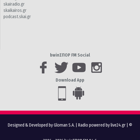
skairadio.gr
skaikairos.gr
podcast.skai.gr
bwinΣΠΟΡ FM Social
Download App
Designed & Developed by Gloman S.A.
|
Radio powered by live24.gr
| ©