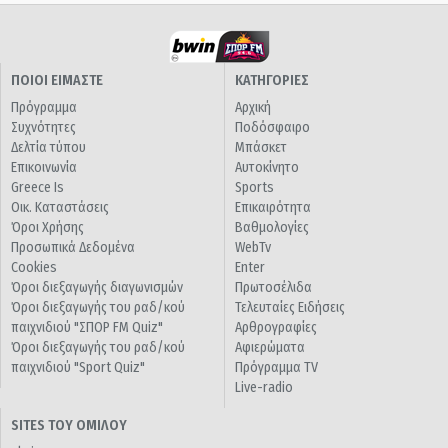
ΠΟΙΟΙ ΕΙΜΑΣΤΕ
ΚΑΤΗΓΟΡΙΕΣ
Πρόγραμμα
Αρχική
Συχνότητες
Ποδόσφαιρο
Δελτία τύπου
Μπάσκετ
Επικοινωνία
Αυτοκίνητο
Greece Is
Sports
Οικ. Καταστάσεις
Επικαιρότητα
Όροι Χρήσης
Βαθμολογίες
Προσωπικά Δεδομένα
WebTv
Cookies
Enter
Όροι διεξαγωγής διαγωνισμών
Πρωτοσέλιδα
Όροι διεξαγωγής του ραδ/κού
Τελευταίες Ειδήσεις
παιχνιδιού "ΣΠΟΡ FM Quiz"
Αρθρογραφίες
Όροι διεξαγωγής του ραδ/κού
Αφιερώματα
παιχνιδιού "Sport Quiz"
Πρόγραμμα TV
Live-radio
SITES ΤΟΥ ΟΜΙΛΟΥ