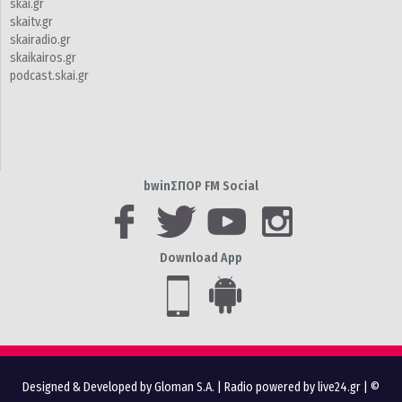
skai.gr
skaitv.gr
skairadio.gr
skaikairos.gr
podcast.skai.gr
bwinΣΠΟΡ FM Social
Download App
Designed & Developed by Gloman S.A.
|
Radio powered by live24.gr
| ©