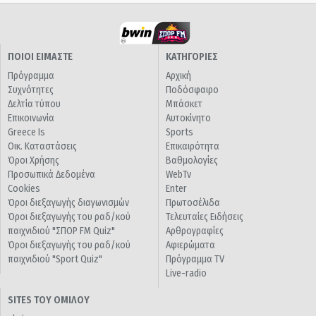
ΠΟΙΟΙ ΕΙΜΑΣΤΕ
ΚΑΤΗΓΟΡΙΕΣ
Πρόγραμμα
Αρχική
Συχνότητες
Ποδόσφαιρο
Δελτία τύπου
Μπάσκετ
Επικοινωνία
Αυτοκίνητο
Greece Is
Sports
Οικ. Καταστάσεις
Επικαιρότητα
Όροι Χρήσης
Βαθμολογίες
Προσωπικά Δεδομένα
WebTv
Cookies
Enter
Όροι διεξαγωγής διαγωνισμών
Πρωτοσέλιδα
Όροι διεξαγωγής του ραδ/κού
Τελευταίες Ειδήσεις
παιχνιδιού "ΣΠΟΡ FM Quiz"
Αρθρογραφίες
Όροι διεξαγωγής του ραδ/κού
Αφιερώματα
παιχνιδιού "Sport Quiz"
Πρόγραμμα TV
Live-radio
SITES ΤΟΥ ΟΜΙΛΟΥ