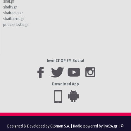
skai.gr
skaitv.gr
skairadio.gr
skaikairos.gr
podcast.skai.gr
bwinΣΠΟΡ FM Social
Download App
Designed & Developed by Gloman S.A.
|
Radio powered by live24.gr
| ©