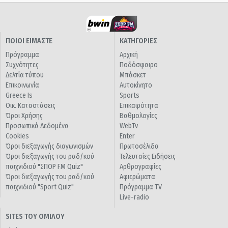
ΠΟΙΟΙ ΕΙΜΑΣΤΕ
ΚΑΤΗΓΟΡΙΕΣ
Πρόγραμμα
Αρχική
Συχνότητες
Ποδόσφαιρο
Δελτία τύπου
Μπάσκετ
Επικοινωνία
Αυτοκίνητο
Greece Is
Sports
Οικ. Καταστάσεις
Επικαιρότητα
Όροι Χρήσης
Βαθμολογίες
Προσωπικά Δεδομένα
WebTv
Cookies
Enter
Όροι διεξαγωγής διαγωνισμών
Πρωτοσέλιδα
Όροι διεξαγωγής του ραδ/κού
Τελευταίες Ειδήσεις
παιχνιδιού "ΣΠΟΡ FM Quiz"
Αρθρογραφίες
Όροι διεξαγωγής του ραδ/κού
Αφιερώματα
παιχνιδιού "Sport Quiz"
Πρόγραμμα TV
Live-radio
SITES ΤΟΥ ΟΜΙΛΟΥ