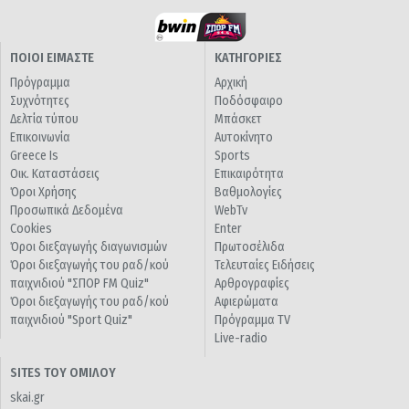
ΠΟΙΟΙ ΕΙΜΑΣΤΕ
ΚΑΤΗΓΟΡΙΕΣ
Πρόγραμμα
Αρχική
Συχνότητες
Ποδόσφαιρο
Δελτία τύπου
Μπάσκετ
Επικοινωνία
Αυτοκίνητο
Greece Is
Sports
Οικ. Καταστάσεις
Επικαιρότητα
Όροι Χρήσης
Βαθμολογίες
Προσωπικά Δεδομένα
WebTv
Cookies
Enter
Όροι διεξαγωγής διαγωνισμών
Πρωτοσέλιδα
Όροι διεξαγωγής του ραδ/κού
Τελευταίες Ειδήσεις
παιχνιδιού "ΣΠΟΡ FM Quiz"
Αρθρογραφίες
Όροι διεξαγωγής του ραδ/κού
Αφιερώματα
παιχνιδιού "Sport Quiz"
Πρόγραμμα TV
Live-radio
SITES ΤΟΥ ΟΜΙΛΟΥ
skai.gr