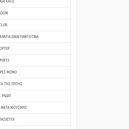
ΚΑΙ ΚΑΤΩ
ROOM
 CLUB
ΜΑΝΤΙΑ ΕΙΝΑΙ ΠΑΝΤΟΤΙΝΑ
ΠΟΡΤΕΡ
XPERTS
ΕΡΕΣ ΜΟΝΟ
ΣΗ ΤΗΣ ΤΡΙΤΗΣ
… ΡΑΔΙΟ
 ΜΕΤΑ ΜΟΥΣΙΚΗΣ
ΠΑΣΧΕΤΟΙ