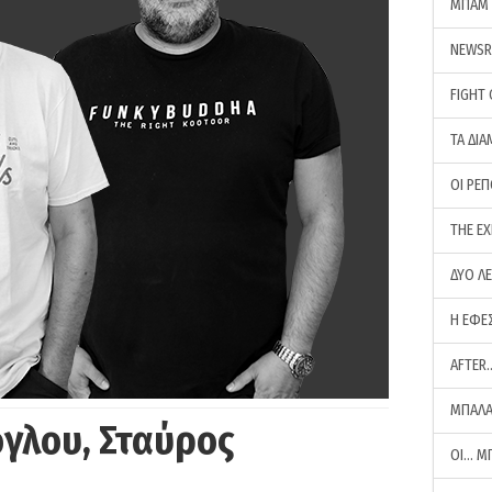
ΜΠΑΜ 
NEWS
FIGHT
ΤΑ ΔΙΑ
ΟΙ ΡΕ
THE E
ΔΥΟ Λ
Η ΕΦΕ
AFTER
ΜΠΑΛΑ
γλου, Σταύρος
ΟΙ… Μ