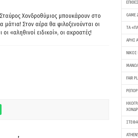
ΕΠΙΘΕ
 Σταύρος Χονδροθύμιος μπουκάρουν στο
GAME 
α μάτια! Στον αέρα θα φιλοξενούνται οι
ΤA «Π
ι οι «αληθινοί ειδικοί», οι ακροατές!
ΑΡΗΣ 
ΝΙΚΟΣ
ΜΑΝΩΛ
FAIR P
ΡΕΠΟΡ
ΗΧΟΓΡ
ΧΟΝΔ
ΣΤΕΦΑ
ATHEN