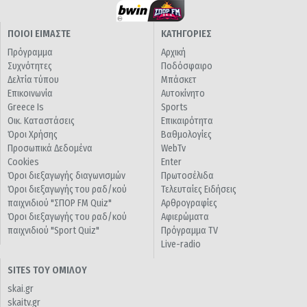
ΠΟΙΟΙ ΕΙΜΑΣΤΕ
ΚΑΤΗΓΟΡΙΕΣ
Πρόγραμμα
Αρχική
Συχνότητες
Ποδόσφαιρο
Δελτία τύπου
Μπάσκετ
Επικοινωνία
Αυτοκίνητο
Greece Is
Sports
Οικ. Καταστάσεις
Επικαιρότητα
Όροι Χρήσης
Βαθμολογίες
Προσωπικά Δεδομένα
WebTv
Cookies
Enter
Όροι διεξαγωγής διαγωνισμών
Πρωτοσέλιδα
Όροι διεξαγωγής του ραδ/κού
Τελευταίες Ειδήσεις
παιχνιδιού "ΣΠΟΡ FM Quiz"
Αρθρογραφίες
Όροι διεξαγωγής του ραδ/κού
Αφιερώματα
παιχνιδιού "Sport Quiz"
Πρόγραμμα TV
Live-radio
SITES ΤΟΥ ΟΜΙΛΟΥ
skai.gr
skaitv.gr