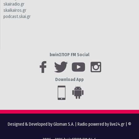
skairadio.gr
skaikairos.gr
podcast.skai.gr
bwinΣΠΟΡ FM Social
Download App
Designed & Developed by Gloman S.A.
|
Radio powered by live24.gr
| ©