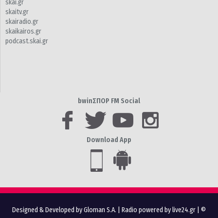
skai.gr
skaitv.gr
skairadio.gr
skaikairos.gr
podcast.skai.gr
bwinΣΠΟΡ FM Social
Download App
Designed & Developed by Gloman S.A.
|
Radio powered by live24.gr
| ©