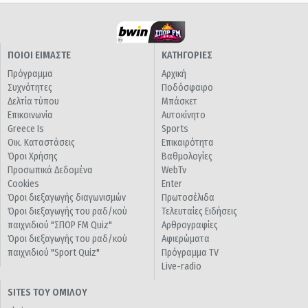
ΠΟΙΟΙ ΕΙΜΑΣΤΕ
ΚΑΤΗΓΟΡΙΕΣ
Πρόγραμμα
Αρχική
Συχνότητες
Ποδόσφαιρο
Δελτία τύπου
Μπάσκετ
Επικοινωνία
Αυτοκίνητο
Greece Is
Sports
Οικ. Καταστάσεις
Επικαιρότητα
Όροι Χρήσης
Βαθμολογίες
Προσωπικά Δεδομένα
WebTv
Cookies
Enter
Όροι διεξαγωγής διαγωνισμών
Πρωτοσέλιδα
Όροι διεξαγωγής του ραδ/κού
Τελευταίες Ειδήσεις
παιχνιδιού "ΣΠΟΡ FM Quiz"
Αρθρογραφίες
Όροι διεξαγωγής του ραδ/κού
Αφιερώματα
παιχνιδιού "Sport Quiz"
Πρόγραμμα TV
Live-radio
SITES ΤΟΥ ΟΜΙΛΟΥ