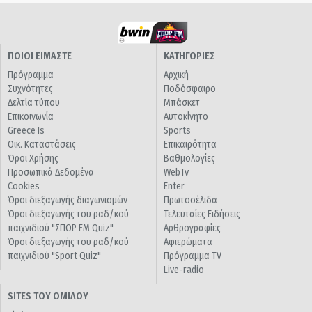
ΠΟΙΟΙ ΕΙΜΑΣΤΕ
ΚΑΤΗΓΟΡΙΕΣ
Πρόγραμμα
Αρχική
Συχνότητες
Ποδόσφαιρο
Δελτία τύπου
Μπάσκετ
Επικοινωνία
Αυτοκίνητο
Greece Is
Sports
Οικ. Καταστάσεις
Επικαιρότητα
Όροι Χρήσης
Βαθμολογίες
Προσωπικά Δεδομένα
WebTv
Cookies
Enter
Όροι διεξαγωγής διαγωνισμών
Πρωτοσέλιδα
Όροι διεξαγωγής του ραδ/κού
Τελευταίες Ειδήσεις
παιχνιδιού "ΣΠΟΡ FM Quiz"
Αρθρογραφίες
Όροι διεξαγωγής του ραδ/κού
Αφιερώματα
παιχνιδιού "Sport Quiz"
Πρόγραμμα TV
Live-radio
SITES ΤΟΥ ΟΜΙΛΟΥ