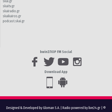
skai.gr
skaitv.gr
skairadio.gr
skaikairos.gr
podcast.skai.gr
bwinΣΠΟΡ FM Social
Download App
Designed & Developed by Gloman S.A.
|
Radio powered by live24.gr
| ©