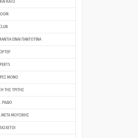
ΚΑΙ ΚΑΤΩ
ROOM
 CLUB
ΜΑΝΤΙΑ ΕΙΝΑΙ ΠΑΝΤΟΤΙΝΑ
ΠΟΡΤΕΡ
XPERTS
ΕΡΕΣ ΜΟΝΟ
ΣΗ ΤΗΣ ΤΡΙΤΗΣ
… ΡΑΔΙΟ
 ΜΕΤΑ ΜΟΥΣΙΚΗΣ
ΠΑΣΧΕΤΟΙ