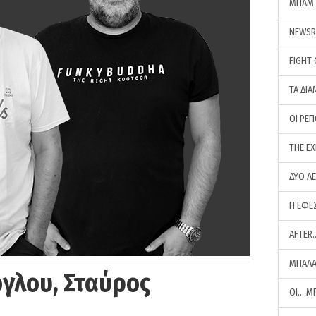
ΜΠΑΜ 
NEWS
FIGHT
ΤΑ ΔΙΑ
ΟΙ ΡΕ
THE E
ΔΥΟ Λ
Η ΕΦΕ
AFTER
ΜΠΑΛΑ
γλου, Σταύρος
ΟΙ… Μ