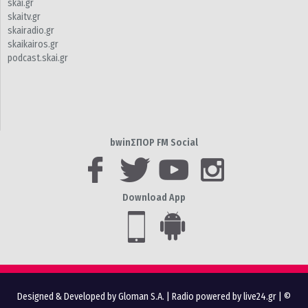
skai.gr
skaitv.gr
skairadio.gr
skaikairos.gr
podcast.skai.gr
bwinΣΠΟΡ FM Social
Download App
Designed & Developed by Gloman S.A.
|
Radio powered by live24.gr
| ©