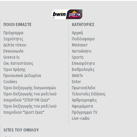
ΠΟΙΟΙ ΕΙΜΑΣΤΕ
ΚΑΤΗΓΟΡΙΕΣ
Πρόγραμμα
Αρχική
Συχνότητες
Ποδόσφαιρο
Δελτία τύπου
Μπάσκετ
Επικοινωνία
Αυτοκίνητο
Greece Is
Sports
Οικ. Καταστάσεις
Επικαιρότητα
Όροι Χρήσης
Βαθμολογίες
Προσωπικά Δεδομένα
WebTv
Cookies
Enter
Όροι διεξαγωγής διαγωνισμών
Πρωτοσέλιδα
Όροι διεξαγωγής του ραδ/κού
Τελευταίες Ειδήσεις
παιχνιδιού "ΣΠΟΡ FM Quiz"
Αρθρογραφίες
Όροι διεξαγωγής του ραδ/κού
Αφιερώματα
παιχνιδιού "Sport Quiz"
Πρόγραμμα TV
Live-radio
SITES ΤΟΥ ΟΜΙΛΟΥ