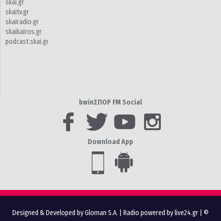
skai.gr
skaitv.gr
skairadio.gr
skaikairos.gr
podcast.skai.gr
bwinΣΠΟΡ FM Social
Download App
Designed & Developed by Gloman S.A.
|
Radio powered by live24.gr
| ©