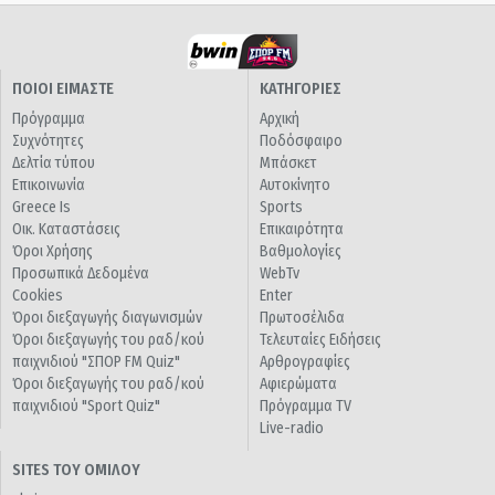
ΠΟΙΟΙ ΕΙΜΑΣΤΕ
ΚΑΤΗΓΟΡΙΕΣ
Πρόγραμμα
Αρχική
Συχνότητες
Ποδόσφαιρο
Δελτία τύπου
Μπάσκετ
Επικοινωνία
Αυτοκίνητο
Greece Is
Sports
Οικ. Καταστάσεις
Επικαιρότητα
Όροι Χρήσης
Βαθμολογίες
Προσωπικά Δεδομένα
WebTv
Cookies
Enter
Όροι διεξαγωγής διαγωνισμών
Πρωτοσέλιδα
Όροι διεξαγωγής του ραδ/κού
Τελευταίες Ειδήσεις
παιχνιδιού "ΣΠΟΡ FM Quiz"
Αρθρογραφίες
Όροι διεξαγωγής του ραδ/κού
Αφιερώματα
παιχνιδιού "Sport Quiz"
Πρόγραμμα TV
Live-radio
SITES ΤΟΥ ΟΜΙΛΟΥ