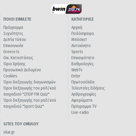
ΠΟΙΟΙ ΕΙΜΑΣΤΕ
ΚΑΤΗΓΟΡΙΕΣ
Πρόγραμμα
Αρχική
Συχνότητες
Ποδόσφαιρο
Δελτία τύπου
Μπάσκετ
Επικοινωνία
Αυτοκίνητο
Greece Is
Sports
Οικ. Καταστάσεις
Επικαιρότητα
Όροι Χρήσης
Βαθμολογίες
Προσωπικά Δεδομένα
WebTv
Cookies
Enter
Όροι διεξαγωγής διαγωνισμών
Πρωτοσέλιδα
Όροι διεξαγωγής του ραδ/κού
Τελευταίες Ειδήσεις
παιχνιδιού "ΣΠΟΡ FM Quiz"
Αρθρογραφίες
Όροι διεξαγωγής του ραδ/κού
Αφιερώματα
παιχνιδιού "Sport Quiz"
Πρόγραμμα TV
Live-radio
SITES ΤΟΥ ΟΜΙΛΟΥ
skai.gr