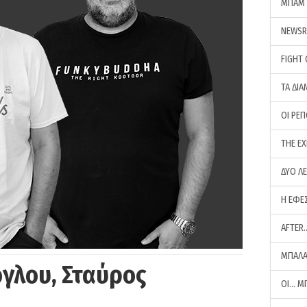
ΜΠΑΜ 
NEWS
FIGHT
ΤΑ ΔΙΑ
ΟΙ ΡΕ
THE E
ΔΥΟ Λ
Η ΕΦΕ
AFTER
ΜΠΑΛΑ
γλου, Σταύρος
ΟΙ… Μ