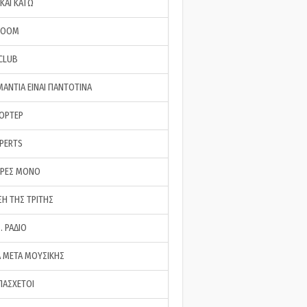
ΚΑΙ ΚΑΤΩ
ROOM
 CLUB
ΜΑΝΤΙΑ ΕΙΝΑΙ ΠΑΝΤΟΤΙΝΑ
ΠΟΡΤΕΡ
XPERTS
ΕΡΕΣ ΜΟΝΟ
ΣΗ ΤΗΣ ΤΡΙΤΗΣ
… ΡΑΔΙΟ
 ΜΕΤΑ ΜΟΥΣΙΚΗΣ
ΠΑΣΧΕΤΟΙ