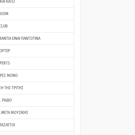
ΚΑΙ ΚΑΤΩ
ROOM
 CLUB
ΜΑΝΤΙΑ ΕΙΝΑΙ ΠΑΝΤΟΤΙΝΑ
ΠΟΡΤΕΡ
XPERTS
ΕΡΕΣ ΜΟΝΟ
ΣΗ ΤΗΣ ΤΡΙΤΗΣ
… ΡΑΔΙΟ
 ΜΕΤΑ ΜΟΥΣΙΚΗΣ
ΠΑΣΧΕΤΟΙ