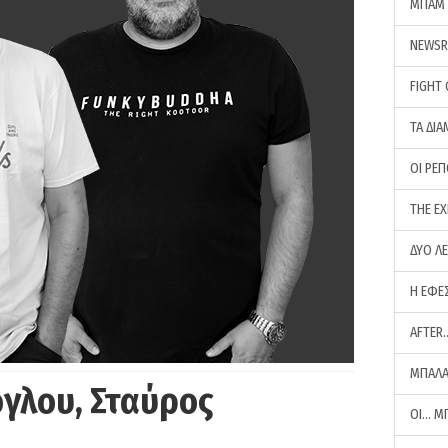
ΜΠΑΜ 
NEWS
FIGHT
ΤΑ ΔΙΑ
ΟΙ ΡΕ
THE E
ΔΥΟ Λ
Η ΕΦΕ
AFTER
ΜΠΑΛΑ
γλου, Σταύρος
ΟΙ… Μ