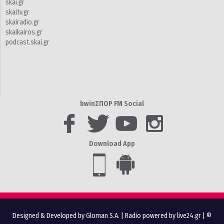
skai.gr
skaitv.gr
skairadio.gr
skaikairos.gr
podcast.skai.gr
bwinΣΠΟΡ FM Social
Download App
Designed & Developed by Gloman S.A.
|
Radio powered by live24.gr
| ©