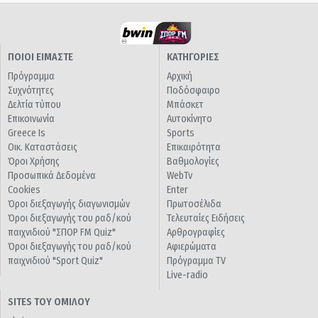
ΠΟΙΟΙ ΕΙΜΑΣΤΕ
ΚΑΤΗΓΟΡΙΕΣ
Πρόγραμμα
Αρχική
Συχνότητες
Ποδόσφαιρο
Δελτία τύπου
Μπάσκετ
Επικοινωνία
Αυτοκίνητο
Greece Is
Sports
Οικ. Καταστάσεις
Επικαιρότητα
Όροι Χρήσης
Βαθμολογίες
Προσωπικά Δεδομένα
WebTv
Cookies
Enter
Όροι διεξαγωγής διαγωνισμών
Πρωτοσέλιδα
Όροι διεξαγωγής του ραδ/κού
Τελευταίες Ειδήσεις
παιχνιδιού "ΣΠΟΡ FM Quiz"
Αρθρογραφίες
Όροι διεξαγωγής του ραδ/κού
Αφιερώματα
παιχνιδιού "Sport Quiz"
Πρόγραμμα TV
Live-radio
SITES ΤΟΥ ΟΜΙΛΟΥ