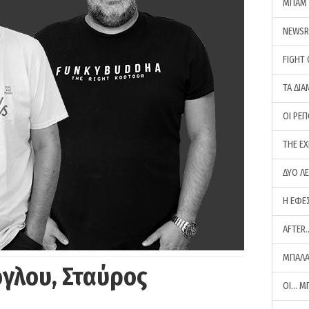
ΜΠΑΜ 
NEWS
FIGHT
ΤΑ ΔΙΑ
ΟΙ ΡΕ
THE E
ΔΥΟ Λ
Η ΕΦΕ
AFTER
ΜΠΑΛΑ
γλου, Σταύρος
ΟΙ… Μ