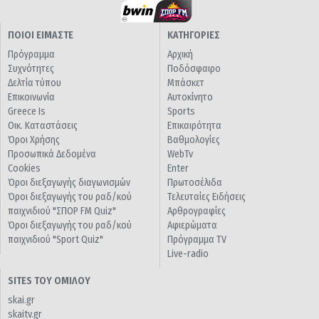
ΠΟΙΟΙ ΕΙΜΑΣΤΕ
ΚΑΤΗΓΟΡΙΕΣ
Πρόγραμμα
Αρχική
Συχνότητες
Ποδόσφαιρο
Δελτία τύπου
Μπάσκετ
Επικοινωνία
Αυτοκίνητο
Greece Is
Sports
Οικ. Καταστάσεις
Επικαιρότητα
Όροι Χρήσης
Βαθμολογίες
Προσωπικά Δεδομένα
WebTv
Cookies
Enter
Όροι διεξαγωγής διαγωνισμών
Πρωτοσέλιδα
Όροι διεξαγωγής του ραδ/κού
Τελευταίες Ειδήσεις
παιχνιδιού "ΣΠΟΡ FM Quiz"
Αρθρογραφίες
Όροι διεξαγωγής του ραδ/κού
Αφιερώματα
παιχνιδιού "Sport Quiz"
Πρόγραμμα TV
Live-radio
SITES ΤΟΥ ΟΜΙΛΟΥ
skai.gr
skaitv.gr