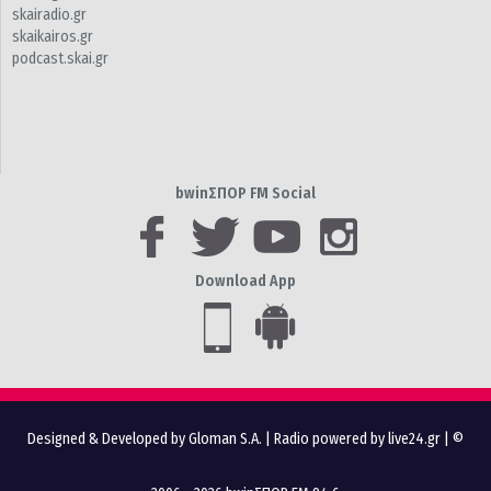
skairadio.gr
skaikairos.gr
podcast.skai.gr
bwinΣΠΟΡ FM Social
Download App
Designed & Developed by Gloman S.A.
|
Radio powered by live24.gr
| ©