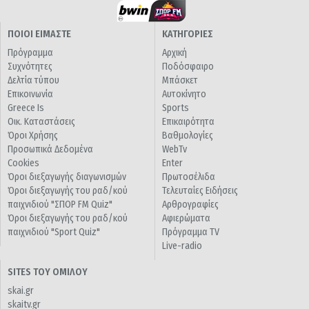
ΠΟΙΟΙ ΕΙΜΑΣΤΕ
ΚΑΤΗΓΟΡΙΕΣ
Πρόγραμμα
Αρχική
Συχνότητες
Ποδόσφαιρο
Δελτία τύπου
Μπάσκετ
Επικοινωνία
Αυτοκίνητο
Greece Is
Sports
Οικ. Καταστάσεις
Επικαιρότητα
Όροι Χρήσης
Βαθμολογίες
Προσωπικά Δεδομένα
WebTv
Cookies
Enter
Όροι διεξαγωγής διαγωνισμών
Πρωτοσέλιδα
Όροι διεξαγωγής του ραδ/κού
Τελευταίες Ειδήσεις
παιχνιδιού "ΣΠΟΡ FM Quiz"
Αρθρογραφίες
Όροι διεξαγωγής του ραδ/κού
Αφιερώματα
παιχνιδιού "Sport Quiz"
Πρόγραμμα TV
Live-radio
SITES ΤΟΥ ΟΜΙΛΟΥ
skai.gr
skaitv.gr