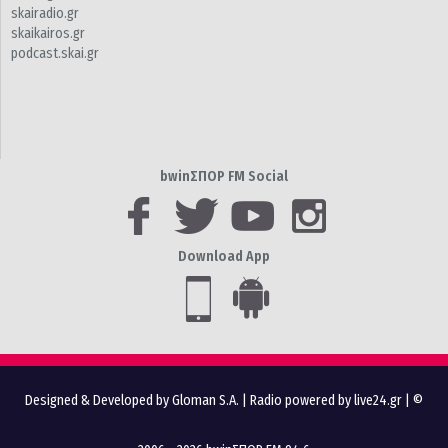
skairadio.gr
skaikairos.gr
podcast.skai.gr
bwinΣΠΟΡ FM Social
Download App
Designed & Developed by Gloman S.A.
|
Radio powered by live24.gr
| ©