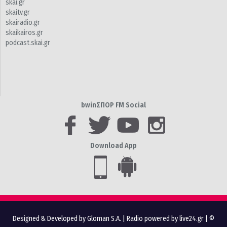
skai.gr
skaitv.gr
skairadio.gr
skaikairos.gr
podcast.skai.gr
bwinΣΠΟΡ FM Social
Download App
Designed & Developed by Gloman S.A.
|
Radio powered by live24.gr
| ©