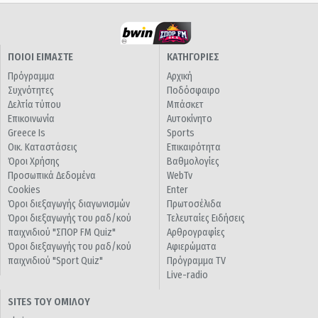
ΠΟΙΟΙ ΕΙΜΑΣΤΕ
ΚΑΤΗΓΟΡΙΕΣ
Πρόγραμμα
Αρχική
Συχνότητες
Ποδόσφαιρο
Δελτία τύπου
Μπάσκετ
Επικοινωνία
Αυτοκίνητο
Greece Is
Sports
Οικ. Καταστάσεις
Επικαιρότητα
Όροι Χρήσης
Βαθμολογίες
Προσωπικά Δεδομένα
WebTv
Cookies
Enter
Όροι διεξαγωγής διαγωνισμών
Πρωτοσέλιδα
Όροι διεξαγωγής του ραδ/κού
Τελευταίες Ειδήσεις
παιχνιδιού "ΣΠΟΡ FM Quiz"
Αρθρογραφίες
Όροι διεξαγωγής του ραδ/κού
Αφιερώματα
παιχνιδιού "Sport Quiz"
Πρόγραμμα TV
Live-radio
SITES ΤΟΥ ΟΜΙΛΟΥ