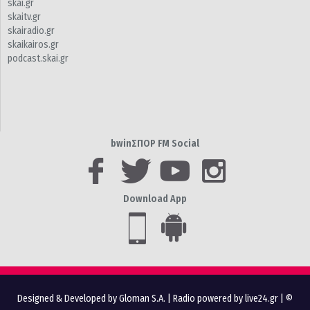
skai.gr
skaitv.gr
skairadio.gr
skaikairos.gr
podcast.skai.gr
bwinΣΠΟΡ FM Social
Download App
Designed & Developed by Gloman S.A.
|
Radio powered by live24.gr
| ©