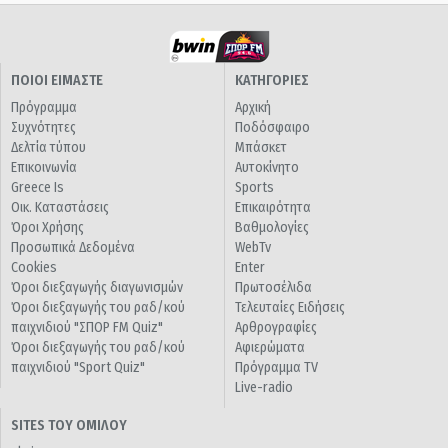
ΠΟΙΟΙ ΕΙΜΑΣΤΕ
ΚΑΤΗΓΟΡΙΕΣ
Πρόγραμμα
Αρχική
Συχνότητες
Ποδόσφαιρο
Δελτία τύπου
Μπάσκετ
Επικοινωνία
Αυτοκίνητο
Greece Is
Sports
Οικ. Καταστάσεις
Επικαιρότητα
Όροι Χρήσης
Βαθμολογίες
Προσωπικά Δεδομένα
WebTv
Cookies
Enter
Όροι διεξαγωγής διαγωνισμών
Πρωτοσέλιδα
Όροι διεξαγωγής του ραδ/κού
Τελευταίες Ειδήσεις
παιχνιδιού "ΣΠΟΡ FM Quiz"
Αρθρογραφίες
Όροι διεξαγωγής του ραδ/κού
Αφιερώματα
παιχνιδιού "Sport Quiz"
Πρόγραμμα TV
Live-radio
SITES ΤΟΥ ΟΜΙΛΟΥ