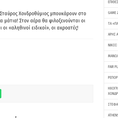
ΕΠΙΘΕ
 Σταύρος Χονδροθύμιος μπουκάρουν στο
GAME 
α μάτια! Στον αέρα θα φιλοξενούνται οι
ΤA «Π
ι οι «αληθινοί ειδικοί», οι ακροατές!
ΑΡΗΣ 
ΝΙΚΟΣ
ΜΑΝΩΛ
FAIR P
ΡΕΠΟΡ
ΗΧΟΓΡ
ΧΟΝΔ
ΣΤΕΦΑ
ATHEN