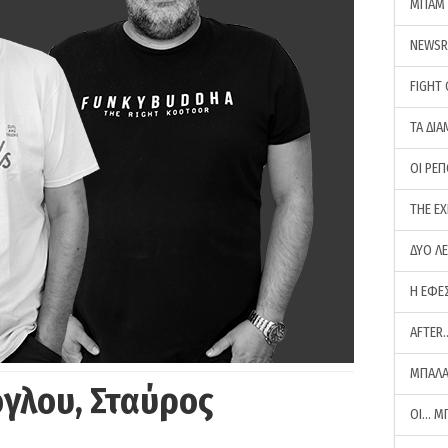
ΜΠΑΜ 
NEWS
FIGHT
ΤΑ ΔΙΑ
ΟΙ ΡΕ
THE E
ΔΥΟ Λ
Η ΕΦΕ
AFTER
ΜΠΑΛΑ
γλου, Σταύρος
ΟΙ… Μ