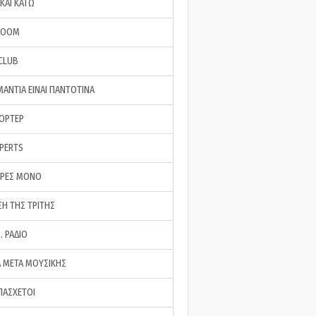
ΚΑΙ ΚΑΤΩ
ROOM
 CLUB
ΜΑΝΤΙΑ ΕΙΝΑΙ ΠΑΝΤΟΤΙΝΑ
ΠΟΡΤΕΡ
XPERTS
ΕΡΕΣ ΜΟΝΟ
ΣΗ ΤΗΣ ΤΡΙΤΗΣ
… ΡΑΔΙΟ
 ΜΕΤΑ ΜΟΥΣΙΚΗΣ
ΠΑΣΧΕΤΟΙ