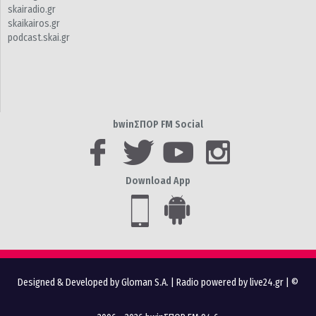
skairadio.gr
skaikairos.gr
podcast.skai.gr
bwinΣΠΟΡ FM Social
Download App
Designed & Developed by Gloman S.A.
|
Radio powered by live24.gr
| ©