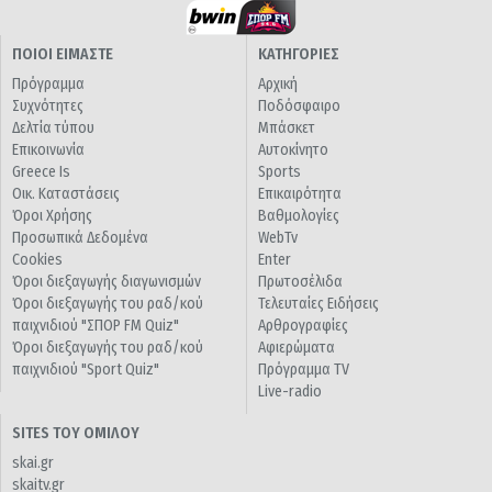
ΠΟΙΟΙ ΕΙΜΑΣΤΕ
ΚΑΤΗΓΟΡΙΕΣ
Πρόγραμμα
Αρχική
Συχνότητες
Ποδόσφαιρο
Δελτία τύπου
Μπάσκετ
Επικοινωνία
Αυτοκίνητο
Greece Is
Sports
Οικ. Καταστάσεις
Επικαιρότητα
Όροι Χρήσης
Βαθμολογίες
Προσωπικά Δεδομένα
WebTv
Cookies
Enter
Όροι διεξαγωγής διαγωνισμών
Πρωτοσέλιδα
Όροι διεξαγωγής του ραδ/κού
Τελευταίες Ειδήσεις
παιχνιδιού "ΣΠΟΡ FM Quiz"
Αρθρογραφίες
Όροι διεξαγωγής του ραδ/κού
Αφιερώματα
παιχνιδιού "Sport Quiz"
Πρόγραμμα TV
Live-radio
SITES ΤΟΥ ΟΜΙΛΟΥ
skai.gr
skaitv.gr