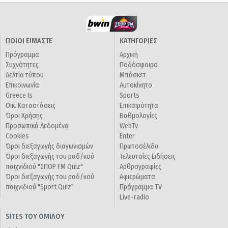
ΠΟΙΟΙ ΕΙΜΑΣΤΕ
ΚΑΤΗΓΟΡΙΕΣ
Πρόγραμμα
Αρχική
Συχνότητες
Ποδόσφαιρο
Δελτία τύπου
Μπάσκετ
Επικοινωνία
Αυτοκίνητο
Greece Is
Sports
Οικ. Καταστάσεις
Επικαιρότητα
Όροι Χρήσης
Βαθμολογίες
Προσωπικά Δεδομένα
WebTv
Cookies
Enter
Όροι διεξαγωγής διαγωνισμών
Πρωτοσέλιδα
Όροι διεξαγωγής του ραδ/κού
Τελευταίες Ειδήσεις
παιχνιδιού "ΣΠΟΡ FM Quiz"
Αρθρογραφίες
Όροι διεξαγωγής του ραδ/κού
Αφιερώματα
παιχνιδιού "Sport Quiz"
Πρόγραμμα TV
Live-radio
SITES ΤΟΥ ΟΜΙΛΟΥ