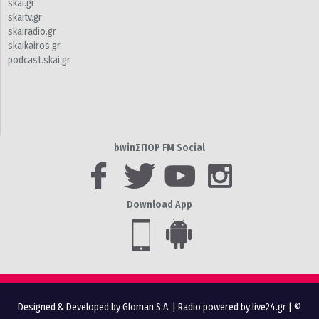
skai.gr
skaitv.gr
skairadio.gr
skaikairos.gr
podcast.skai.gr
bwinΣΠΟΡ FM Social
Download App
Designed & Developed by Gloman S.A.
|
Radio powered by live24.gr
| ©