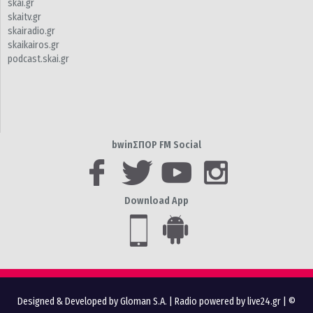
skai.gr
skaitv.gr
skairadio.gr
skaikairos.gr
podcast.skai.gr
bwinΣΠΟΡ FM Social
Download App
Designed & Developed by Gloman S.A.
|
Radio powered by live24.gr
| ©