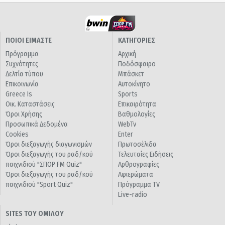
ΠΟΙΟΙ ΕΙΜΑΣΤΕ
ΚΑΤΗΓΟΡΙΕΣ
Πρόγραμμα
Αρχική
Συχνότητες
Ποδόσφαιρο
Δελτία τύπου
Μπάσκετ
Επικοινωνία
Αυτοκίνητο
Greece Is
Sports
Οικ. Καταστάσεις
Επικαιρότητα
Όροι Χρήσης
Βαθμολογίες
Προσωπικά Δεδομένα
WebTv
Cookies
Enter
Όροι διεξαγωγής διαγωνισμών
Πρωτοσέλιδα
Όροι διεξαγωγής του ραδ/κού
Τελευταίες Ειδήσεις
παιχνιδιού "ΣΠΟΡ FM Quiz"
Αρθρογραφίες
Όροι διεξαγωγής του ραδ/κού
Αφιερώματα
παιχνιδιού "Sport Quiz"
Πρόγραμμα TV
Live-radio
SITES ΤΟΥ ΟΜΙΛΟΥ