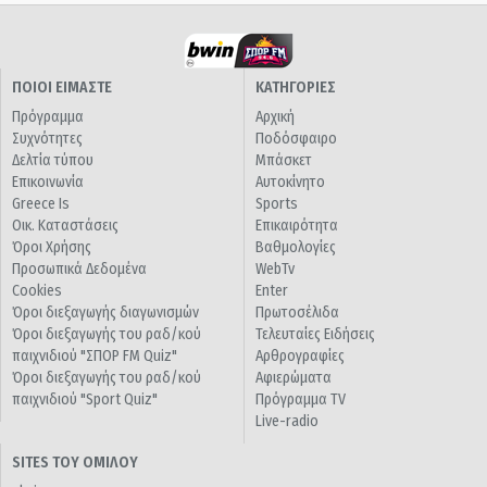
ΠΟΙΟΙ ΕΙΜΑΣΤΕ
ΚΑΤΗΓΟΡΙΕΣ
Πρόγραμμα
Αρχική
Συχνότητες
Ποδόσφαιρο
Δελτία τύπου
Μπάσκετ
Επικοινωνία
Αυτοκίνητο
Greece Is
Sports
Οικ. Καταστάσεις
Επικαιρότητα
Όροι Χρήσης
Βαθμολογίες
Προσωπικά Δεδομένα
WebTv
Cookies
Enter
Όροι διεξαγωγής διαγωνισμών
Πρωτοσέλιδα
Όροι διεξαγωγής του ραδ/κού
Τελευταίες Ειδήσεις
παιχνιδιού "ΣΠΟΡ FM Quiz"
Αρθρογραφίες
Όροι διεξαγωγής του ραδ/κού
Αφιερώματα
παιχνιδιού "Sport Quiz"
Πρόγραμμα TV
Live-radio
SITES ΤΟΥ ΟΜΙΛΟΥ