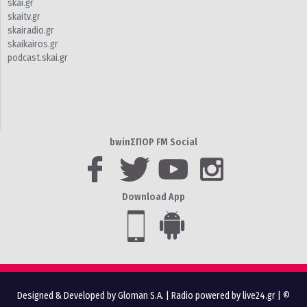
skai.gr
skaitv.gr
skairadio.gr
skaikairos.gr
podcast.skai.gr
bwinΣΠΟΡ FM Social
Download App
Designed & Developed by Gloman S.A.
|
Radio powered by live24.gr
| ©