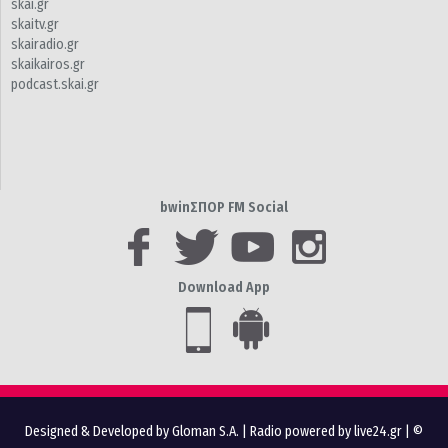
skai.gr
skaitv.gr
skairadio.gr
skaikairos.gr
podcast.skai.gr
bwinΣΠΟΡ FM Social
Download App
Designed & Developed by Gloman S.A.
|
Radio powered by live24.gr
| ©