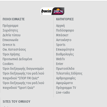
ΠΟΙΟΙ ΕΙΜΑΣΤΕ
ΚΑΤΗΓΟΡΙΕΣ
Πρόγραμμα
Αρχική
Συχνότητες
Ποδόσφαιρο
Δελτία τύπου
Μπάσκετ
Επικοινωνία
Αυτοκίνητο
Greece Is
Sports
Οικ. Καταστάσεις
Επικαιρότητα
Όροι Χρήσης
Βαθμολογίες
Προσωπικά Δεδομένα
WebTv
Cookies
Enter
Όροι διεξαγωγής διαγωνισμών
Πρωτοσέλιδα
Όροι διεξαγωγής του ραδ/κού
Τελευταίες Ειδήσεις
παιχνιδιού "ΣΠΟΡ FM Quiz"
Αρθρογραφίες
Όροι διεξαγωγής του ραδ/κού
Αφιερώματα
παιχνιδιού "Sport Quiz"
Πρόγραμμα TV
Live-radio
SITES ΤΟΥ ΟΜΙΛΟΥ