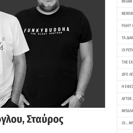
ΜΠΑΜ 
NEWS
FIGHT
ΤΑ ΔΙΑ
ΟΙ ΡΕ
THE E
ΔΥΟ Λ
Η ΕΦΕ
AFTER
ΜΠΑΛΑ
γλου, Σταύρος
ΟΙ… Μ