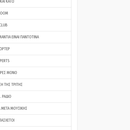
ΚΑΙ ΚΑΤΩ
ROOM
 CLUB
ΜΑΝΤΙΑ ΕΙΝΑΙ ΠΑΝΤΟΤΙΝΑ
ΠΟΡΤΕΡ
XPERTS
ΕΡΕΣ ΜΟΝΟ
ΣΗ ΤΗΣ ΤΡΙΤΗΣ
… ΡΑΔΙΟ
 ΜΕΤΑ ΜΟΥΣΙΚΗΣ
ΠΑΣΧΕΤΟΙ