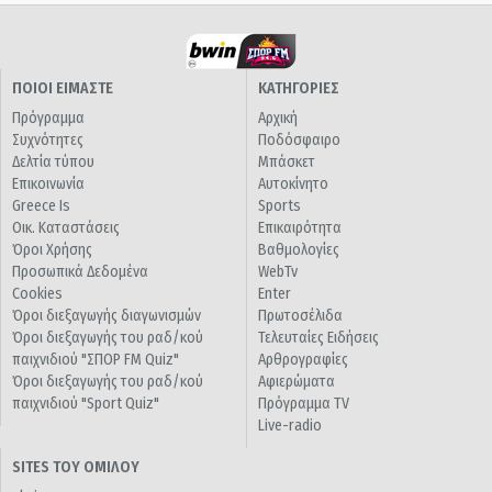
ΠΟΙΟΙ ΕΙΜΑΣΤΕ
ΚΑΤΗΓΟΡΙΕΣ
Πρόγραμμα
Αρχική
Συχνότητες
Ποδόσφαιρο
Δελτία τύπου
Μπάσκετ
Επικοινωνία
Αυτοκίνητο
Greece Is
Sports
Οικ. Καταστάσεις
Επικαιρότητα
Όροι Χρήσης
Βαθμολογίες
Προσωπικά Δεδομένα
WebTv
Cookies
Enter
Όροι διεξαγωγής διαγωνισμών
Πρωτοσέλιδα
Όροι διεξαγωγής του ραδ/κού
Τελευταίες Ειδήσεις
παιχνιδιού "ΣΠΟΡ FM Quiz"
Αρθρογραφίες
Όροι διεξαγωγής του ραδ/κού
Αφιερώματα
παιχνιδιού "Sport Quiz"
Πρόγραμμα TV
Live-radio
SITES ΤΟΥ ΟΜΙΛΟΥ