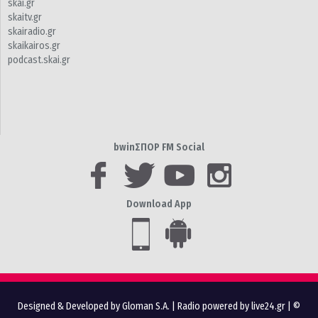
skai.gr
skaitv.gr
skairadio.gr
skaikairos.gr
podcast.skai.gr
bwinΣΠΟΡ FM Social
Download App
Designed & Developed by Gloman S.A.
|
Radio powered by live24.gr
| ©