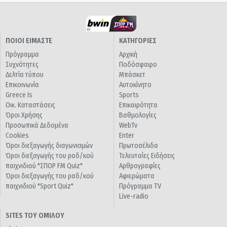
ΠΟΙΟΙ ΕΙΜΑΣΤΕ
ΚΑΤΗΓΟΡΙΕΣ
Πρόγραμμα
Αρχική
Συχνότητες
Ποδόσφαιρο
Δελτία τύπου
Μπάσκετ
Επικοινωνία
Αυτοκίνητο
Greece Is
Sports
Οικ. Καταστάσεις
Επικαιρότητα
Όροι Χρήσης
Βαθμολογίες
Προσωπικά Δεδομένα
WebTv
Cookies
Enter
Όροι διεξαγωγής διαγωνισμών
Πρωτοσέλιδα
Όροι διεξαγωγής του ραδ/κού
Τελευταίες Ειδήσεις
παιχνιδιού "ΣΠΟΡ FM Quiz"
Αρθρογραφίες
Όροι διεξαγωγής του ραδ/κού
Αφιερώματα
παιχνιδιού "Sport Quiz"
Πρόγραμμα TV
Live-radio
SITES ΤΟΥ ΟΜΙΛΟΥ