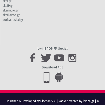
skai.gr
skaitv.gr
skairadio.gr
skaikairos.gr
podcast.skai.gr
bwinΣΠΟΡ FM Social
Download App
Designed & Developed by Gloman S.A.
|
Radio powered by live24.gr
| ©