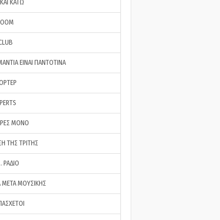
ΚΑΙ ΚΑΤΩ
ROOM
 CLUB
ΜΑΝΤΙΑ ΕΙΝΑΙ ΠΑΝΤΟΤΙΝΑ
ΠΟΡΤΕΡ
XPERTS
ΕΡΕΣ ΜΟΝΟ
ΣΗ ΤΗΣ ΤΡΙΤΗΣ
… ΡΑΔΙΟ
 ΜΕΤΑ ΜΟΥΣΙΚΗΣ
ΠΑΣΧΕΤΟΙ