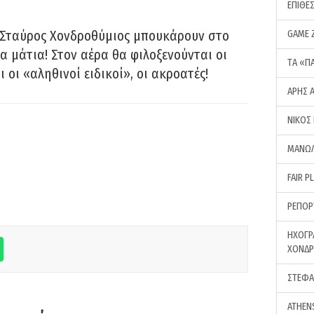
ΕΠΙΘΕ
 Σταύρος Χονδροθύμιος μπουκάρουν στο
GAME 
α μάτια! Στον αέρα θα φιλοξενούνται οι
ΤA «Π
ι οι «αληθινοί ειδικοί», οι ακροατές!
ΑΡΗΣ 
ΝΙΚΟΣ
ΜΑΝΩΛ
FAIR P
ΡΕΠΟΡ
ΗΧΟΓΡ
ΧΟΝΔ
ΣΤΕΦΑ
ATHEN