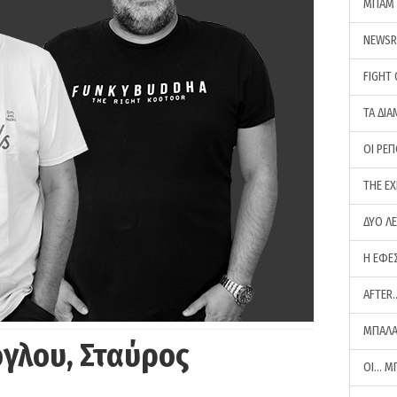
ΜΠΑΜ 
NEWS
FIGHT
ΤΑ ΔΙΑ
ΟΙ ΡΕ
THE E
ΔΥΟ Λ
Η ΕΦΕ
AFTER
ΜΠΑΛΑ
γλου, Σταύρος
ΟΙ… Μ