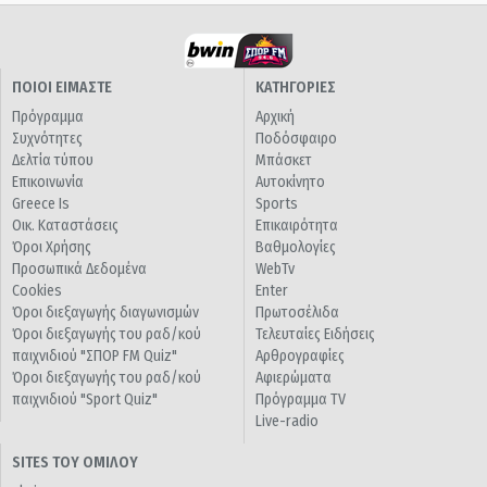
ΠΟΙΟΙ ΕΙΜΑΣΤΕ
ΚΑΤΗΓΟΡΙΕΣ
Πρόγραμμα
Αρχική
Συχνότητες
Ποδόσφαιρο
Δελτία τύπου
Μπάσκετ
Επικοινωνία
Αυτοκίνητο
Greece Is
Sports
Οικ. Καταστάσεις
Επικαιρότητα
Όροι Χρήσης
Βαθμολογίες
Προσωπικά Δεδομένα
WebTv
Cookies
Enter
Όροι διεξαγωγής διαγωνισμών
Πρωτοσέλιδα
Όροι διεξαγωγής του ραδ/κού
Τελευταίες Ειδήσεις
παιχνιδιού "ΣΠΟΡ FM Quiz"
Αρθρογραφίες
Όροι διεξαγωγής του ραδ/κού
Αφιερώματα
παιχνιδιού "Sport Quiz"
Πρόγραμμα TV
Live-radio
SITES ΤΟΥ ΟΜΙΛΟΥ