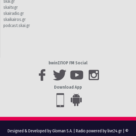
skai.gr
skaitv.gr
skairadio.gr
skaikairos.gr
podcast.skai.gr
bwinΣΠΟΡ FM Social
Download App
Designed & Developed by Gloman S.A.
|
Radio powered by live24.gr
| ©