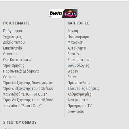
ΠΟΙΟΙ ΕΙΜΑΣΤΕ
ΚΑΤΗΓΟΡΙΕΣ
Πρόγραμμα
Αρχική
Συχνότητες
Ποδόσφαιρο
Δελτία τύπου
Μπάσκετ
Επικοινωνία
Αυτοκίνητο
Greece Is
Sports
Οικ. Καταστάσεις
Επικαιρότητα
Όροι Χρήσης
Βαθμολογίες
Προσωπικά Δεδομένα
WebTv
Cookies
Enter
Όροι διεξαγωγής διαγωνισμών
Πρωτοσέλιδα
Όροι διεξαγωγής του ραδ/κού
Τελευταίες Ειδήσεις
παιχνιδιού "ΣΠΟΡ FM Quiz"
Αρθρογραφίες
Όροι διεξαγωγής του ραδ/κού
Αφιερώματα
παιχνιδιού "Sport Quiz"
Πρόγραμμα TV
Live-radio
SITES ΤΟΥ ΟΜΙΛΟΥ