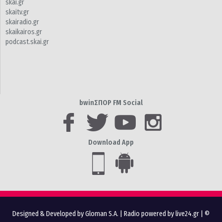
skai.gr
skaitv.gr
skairadio.gr
skaikairos.gr
podcast.skai.gr
bwinΣΠΟΡ FM Social
Download App
Designed & Developed by Gloman S.A.
|
Radio powered by live24.gr
| ©