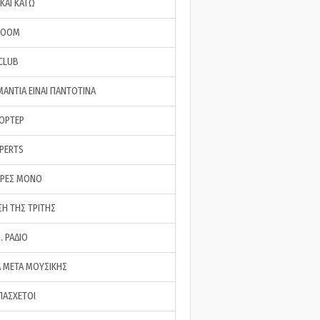
ΚΑΙ ΚΑΤΩ
ROOM
 CLUB
ΜΑΝΤΙΑ ΕΙΝΑΙ ΠΑΝΤΟΤΙΝΑ
ΠΟΡΤΕΡ
XPERTS
ΕΡΕΣ ΜΟΝΟ
ΣΗ ΤΗΣ ΤΡΙΤΗΣ
… ΡΑΔΙΟ
 ΜΕΤΑ ΜΟΥΣΙΚΗΣ
ΠΑΣΧΕΤΟΙ