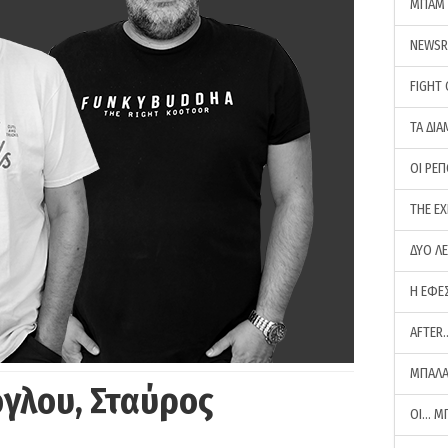
ΜΠΑΜ 
NEWS
FIGHT
ΤΑ ΔΙΑ
ΟΙ ΡΕ
THE E
ΔΥΟ Λ
Η ΕΦΕ
AFTER
ΜΠΑΛΑ
γλου, Σταύρος
ΟΙ… Μ