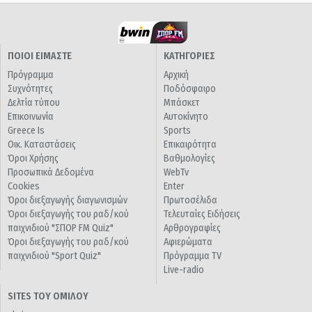
ΠΟΙΟΙ ΕΙΜΑΣΤΕ
ΚΑΤΗΓΟΡΙΕΣ
Πρόγραμμα
Αρχική
Συχνότητες
Ποδόσφαιρο
Δελτία τύπου
Μπάσκετ
Επικοινωνία
Αυτοκίνητο
Greece Is
Sports
Οικ. Καταστάσεις
Επικαιρότητα
Όροι Χρήσης
Βαθμολογίες
Προσωπικά Δεδομένα
WebTv
Cookies
Enter
Όροι διεξαγωγής διαγωνισμών
Πρωτοσέλιδα
Όροι διεξαγωγής του ραδ/κού
Τελευταίες Ειδήσεις
παιχνιδιού "ΣΠΟΡ FM Quiz"
Αρθρογραφίες
Όροι διεξαγωγής του ραδ/κού
Αφιερώματα
παιχνιδιού "Sport Quiz"
Πρόγραμμα TV
Live-radio
SITES ΤΟΥ ΟΜΙΛΟΥ