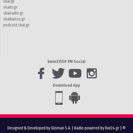
skai.gr
skaitv.gr
skairadio.gr
skaikairos.gr
podcast.skai.gr
bwinΣΠΟΡ FM Social
Download App
Designed & Developed by Gloman S.A.
|
Radio powered by live24.gr
| ©