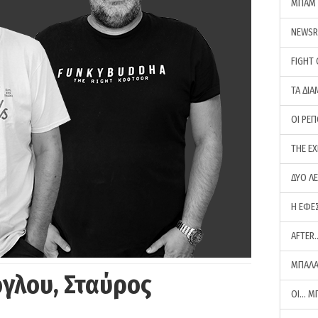
ΜΠΑΜ 
NEWS
FIGHT
ΤΑ ΔΙΑ
ΟΙ ΡΕ
THE E
ΔΥΟ Λ
Η ΕΦΕ
AFTER
ΜΠΑΛΑ
γλου, Σταύρος
ΟΙ… Μ