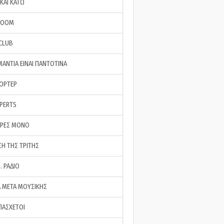
ΚΑΙ ΚΑΤΩ
ROOM
 CLUB
ΜΑΝΤΙΑ ΕΙΝΑΙ ΠΑΝΤΟΤΙΝΑ
ΠΟΡΤΕΡ
XPERTS
ΕΡΕΣ ΜΟΝΟ
ΣΗ ΤΗΣ ΤΡΙΤΗΣ
… ΡΑΔΙΟ
 ΜΕΤΑ ΜΟΥΣΙΚΗΣ
ΠΑΣΧΕΤΟΙ