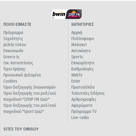
ΠΟΙΟΙ ΕΙΜΑΣΤΕ
ΚΑΤΗΓΟΡΙΕΣ
Πρόγραμμα
Αρχική
Συχνότητες
Ποδόσφαιρο
Δελτία τύπου
Μπάσκετ
Επικοινωνία
Αυτοκίνητο
Greece Is
Sports
Οικ. Καταστάσεις
Επικαιρότητα
Όροι Χρήσης
Βαθμολογίες
Προσωπικά Δεδομένα
WebTv
Cookies
Enter
Όροι διεξαγωγής διαγωνισμών
Πρωτοσέλιδα
Όροι διεξαγωγής του ραδ/κού
Τελευταίες Ειδήσεις
παιχνιδιού "ΣΠΟΡ FM Quiz"
Αρθρογραφίες
Όροι διεξαγωγής του ραδ/κού
Αφιερώματα
παιχνιδιού "Sport Quiz"
Πρόγραμμα TV
Live-radio
SITES ΤΟΥ ΟΜΙΛΟΥ