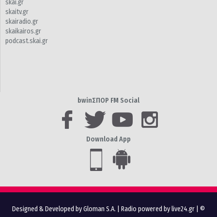
skai.gr
skaitv.gr
skairadio.gr
skaikairos.gr
podcast.skai.gr
bwinΣΠΟΡ FM Social
Download App
Designed & Developed by Gloman S.A.
|
Radio powered by live24.gr
| ©