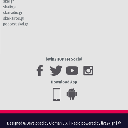
skai.gr
skaitv.gr
skairadio.gr
skaikairos.gr
podcast.skai.gr
bwinΣΠΟΡ FM Social
Download App
Designed & Developed by Gloman S.A.
|
Radio powered by live24.gr
| ©