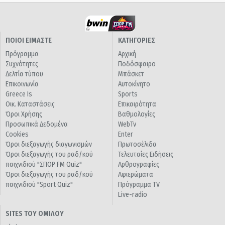
ΠΟΙΟΙ ΕΙΜΑΣΤΕ
ΚΑΤΗΓΟΡΙΕΣ
Πρόγραμμα
Αρχική
Συχνότητες
Ποδόσφαιρο
Δελτία τύπου
Μπάσκετ
Επικοινωνία
Αυτοκίνητο
Greece Is
Sports
Οικ. Καταστάσεις
Επικαιρότητα
Όροι Χρήσης
Βαθμολογίες
Προσωπικά Δεδομένα
WebTv
Cookies
Enter
Όροι διεξαγωγής διαγωνισμών
Πρωτοσέλιδα
Όροι διεξαγωγής του ραδ/κού
Τελευταίες Ειδήσεις
παιχνιδιού "ΣΠΟΡ FM Quiz"
Αρθρογραφίες
Όροι διεξαγωγής του ραδ/κού
Αφιερώματα
παιχνιδιού "Sport Quiz"
Πρόγραμμα TV
Live-radio
SITES ΤΟΥ ΟΜΙΛΟΥ