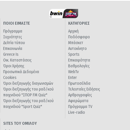
ΠΟΙΟΙ ΕΙΜΑΣΤΕ
ΚΑΤΗΓΟΡΙΕΣ
Πρόγραμμα
Αρχική
Συχνότητες
Ποδόσφαιρο
Δελτία τύπου
Μπάσκετ
Επικοινωνία
Αυτοκίνητο
Greece Is
Sports
Οικ. Καταστάσεις
Επικαιρότητα
Όροι Χρήσης
Βαθμολογίες
Προσωπικά Δεδομένα
WebTv
Cookies
Enter
Όροι διεξαγωγής διαγωνισμών
Πρωτοσέλιδα
Όροι διεξαγωγής του ραδ/κού
Τελευταίες Ειδήσεις
παιχνιδιού "ΣΠΟΡ FM Quiz"
Αρθρογραφίες
Όροι διεξαγωγής του ραδ/κού
Αφιερώματα
παιχνιδιού "Sport Quiz"
Πρόγραμμα TV
Live-radio
SITES ΤΟΥ ΟΜΙΛΟΥ