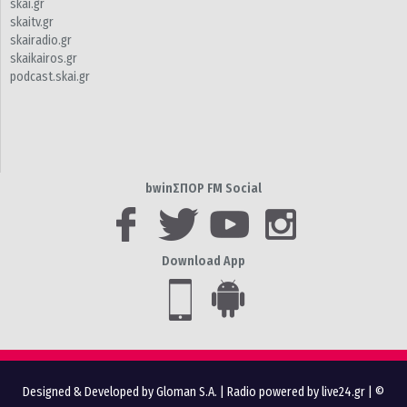
skai.gr
skaitv.gr
skairadio.gr
skaikairos.gr
podcast.skai.gr
bwinΣΠΟΡ FM Social
Download App
Designed & Developed by Gloman S.A.
|
Radio powered by live24.gr
| ©