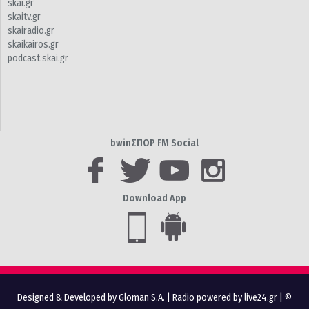
skai.gr
skaitv.gr
skairadio.gr
skaikairos.gr
podcast.skai.gr
bwinΣΠΟΡ FM Social
Download App
Designed & Developed by Gloman S.A.
|
Radio powered by live24.gr
| ©