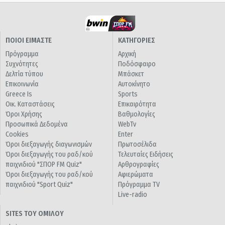
ΠΟΙΟΙ ΕΙΜΑΣΤΕ
ΚΑΤΗΓΟΡΙΕΣ
Πρόγραμμα
Αρχική
Συχνότητες
Ποδόσφαιρο
Δελτία τύπου
Μπάσκετ
Επικοινωνία
Αυτοκίνητο
Greece Is
Sports
Οικ. Καταστάσεις
Επικαιρότητα
Όροι Χρήσης
Βαθμολογίες
Προσωπικά Δεδομένα
WebTv
Cookies
Enter
Όροι διεξαγωγής διαγωνισμών
Πρωτοσέλιδα
Όροι διεξαγωγής του ραδ/κού
Τελευταίες Ειδήσεις
παιχνιδιού "ΣΠΟΡ FM Quiz"
Αρθρογραφίες
Όροι διεξαγωγής του ραδ/κού
Αφιερώματα
παιχνιδιού "Sport Quiz"
Πρόγραμμα TV
Live-radio
SITES ΤΟΥ ΟΜΙΛΟΥ