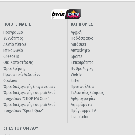
ΠΟΙΟΙ ΕΙΜΑΣΤΕ
ΚΑΤΗΓΟΡΙΕΣ
Πρόγραμμα
Αρχική
Συχνότητες
Ποδόσφαιρο
Δελτία τύπου
Μπάσκετ
Επικοινωνία
Αυτοκίνητο
Greece Is
Sports
Οικ. Καταστάσεις
Επικαιρότητα
Όροι Χρήσης
Βαθμολογίες
Προσωπικά Δεδομένα
WebTv
Cookies
Enter
Όροι διεξαγωγής διαγωνισμών
Πρωτοσέλιδα
Όροι διεξαγωγής του ραδ/κού
Τελευταίες Ειδήσεις
παιχνιδιού "ΣΠΟΡ FM Quiz"
Αρθρογραφίες
Όροι διεξαγωγής του ραδ/κού
Αφιερώματα
παιχνιδιού "Sport Quiz"
Πρόγραμμα TV
Live-radio
SITES ΤΟΥ ΟΜΙΛΟΥ