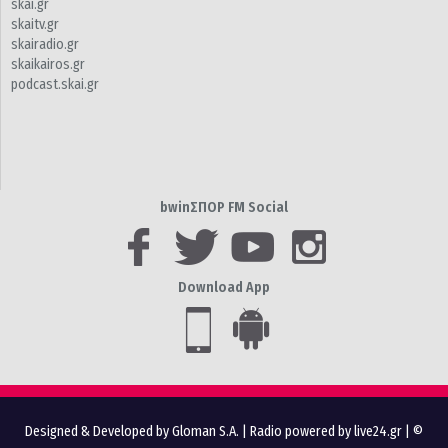
skai.gr
skaitv.gr
skairadio.gr
skaikairos.gr
podcast.skai.gr
bwinΣΠΟΡ FM Social
Download App
Designed & Developed by Gloman S.A.
|
Radio powered by live24.gr
| ©