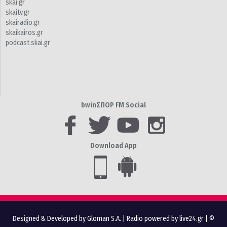
skai.gr
skaitv.gr
skairadio.gr
skaikairos.gr
podcast.skai.gr
bwinΣΠΟΡ FM Social
Download App
Designed & Developed by Gloman S.A.
|
Radio powered by live24.gr
| ©