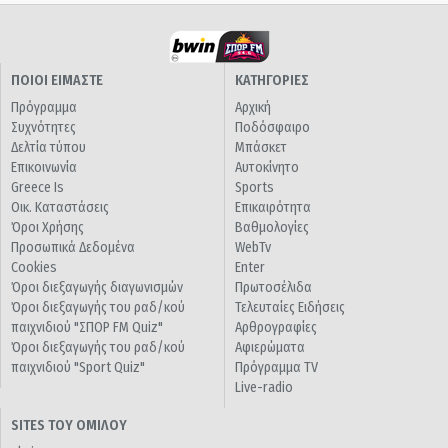
ΠΟΙΟΙ ΕΙΜΑΣΤΕ
ΚΑΤΗΓΟΡΙΕΣ
Πρόγραμμα
Αρχική
Συχνότητες
Ποδόσφαιρο
Δελτία τύπου
Μπάσκετ
Επικοινωνία
Αυτοκίνητο
Greece Is
Sports
Οικ. Καταστάσεις
Επικαιρότητα
Όροι Χρήσης
Βαθμολογίες
Προσωπικά Δεδομένα
WebTv
Cookies
Enter
Όροι διεξαγωγής διαγωνισμών
Πρωτοσέλιδα
Όροι διεξαγωγής του ραδ/κού
Τελευταίες Ειδήσεις
παιχνιδιού "ΣΠΟΡ FM Quiz"
Αρθρογραφίες
Όροι διεξαγωγής του ραδ/κού
Αφιερώματα
παιχνιδιού "Sport Quiz"
Πρόγραμμα TV
Live-radio
SITES ΤΟΥ ΟΜΙΛΟΥ