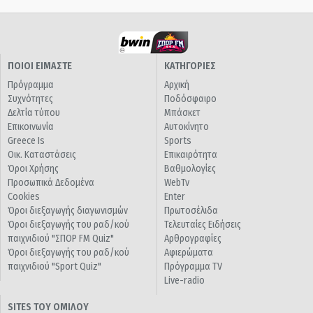
ΠΟΙΟΙ ΕΙΜΑΣΤΕ
ΚΑΤΗΓΟΡΙΕΣ
Πρόγραμμα
Αρχική
Συχνότητες
Ποδόσφαιρο
Δελτία τύπου
Μπάσκετ
Επικοινωνία
Αυτοκίνητο
Greece Is
Sports
Οικ. Καταστάσεις
Επικαιρότητα
Όροι Χρήσης
Βαθμολογίες
Προσωπικά Δεδομένα
WebTv
Cookies
Enter
Όροι διεξαγωγής διαγωνισμών
Πρωτοσέλιδα
Όροι διεξαγωγής του ραδ/κού
Τελευταίες Ειδήσεις
παιχνιδιού "ΣΠΟΡ FM Quiz"
Αρθρογραφίες
Όροι διεξαγωγής του ραδ/κού
Αφιερώματα
παιχνιδιού "Sport Quiz"
Πρόγραμμα TV
Live-radio
SITES ΤΟΥ ΟΜΙΛΟΥ