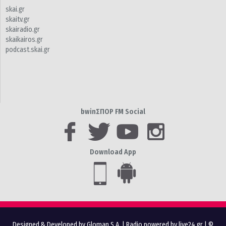
skai.gr
skaitv.gr
skairadio.gr
skaikairos.gr
podcast.skai.gr
bwinΣΠΟΡ FM Social
Download App
Designed & Developed by Gloman S.A.
|
Radio powered by live24.gr
| ©