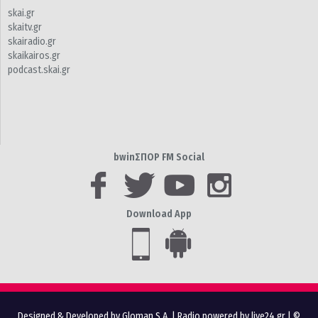
skai.gr
skaitv.gr
skairadio.gr
skaikairos.gr
podcast.skai.gr
bwinΣΠΟΡ FM Social
Download App
Designed & Developed by Gloman S.A.
|
Radio powered by live24.gr
| ©