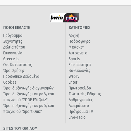
ΠΟΙΟΙ ΕΙΜΑΣΤΕ
ΚΑΤΗΓΟΡΙΕΣ
Πρόγραμμα
Αρχική
Συχνότητες
Ποδόσφαιρο
Δελτία τύπου
Μπάσκετ
Επικοινωνία
Αυτοκίνητο
Greece Is
Sports
Οικ. Καταστάσεις
Επικαιρότητα
Όροι Χρήσης
Βαθμολογίες
Προσωπικά Δεδομένα
WebTv
Cookies
Enter
Όροι διεξαγωγής διαγωνισμών
Πρωτοσέλιδα
Όροι διεξαγωγής του ραδ/κού
Τελευταίες Ειδήσεις
παιχνιδιού "ΣΠΟΡ FM Quiz"
Αρθρογραφίες
Όροι διεξαγωγής του ραδ/κού
Αφιερώματα
παιχνιδιού "Sport Quiz"
Πρόγραμμα TV
Live-radio
SITES ΤΟΥ ΟΜΙΛΟΥ