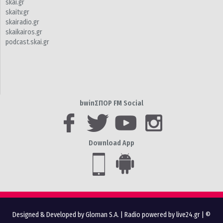
skai.gr
skaitv.gr
skairadio.gr
skaikairos.gr
podcast.skai.gr
bwinΣΠΟΡ FM Social
Download App
Designed & Developed by Gloman S.A.
|
Radio powered by live24.gr
| ©