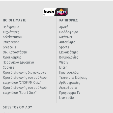
ΠΟΙΟΙ ΕΙΜΑΣΤΕ
ΚΑΤΗΓΟΡΙΕΣ
Πρόγραμμα
Αρχική
Συχνότητες
Ποδόσφαιρο
Δελτία τύπου
Μπάσκετ
Επικοινωνία
Αυτοκίνητο
Greece Is
Sports
Οικ. Καταστάσεις
Επικαιρότητα
Όροι Χρήσης
Βαθμολογίες
Προσωπικά Δεδομένα
WebTv
Cookies
Enter
Όροι διεξαγωγής διαγωνισμών
Πρωτοσέλιδα
Όροι διεξαγωγής του ραδ/κού
Τελευταίες Ειδήσεις
παιχνιδιού "ΣΠΟΡ FM Quiz"
Αρθρογραφίες
Όροι διεξαγωγής του ραδ/κού
Αφιερώματα
παιχνιδιού "Sport Quiz"
Πρόγραμμα TV
Live-radio
SITES ΤΟΥ ΟΜΙΛΟΥ