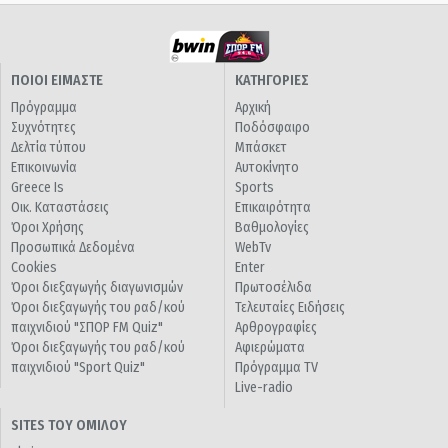
ΠΟΙΟΙ ΕΙΜΑΣΤΕ
ΚΑΤΗΓΟΡΙΕΣ
Πρόγραμμα
Αρχική
Συχνότητες
Ποδόσφαιρο
Δελτία τύπου
Μπάσκετ
Επικοινωνία
Αυτοκίνητο
Greece Is
Sports
Οικ. Καταστάσεις
Επικαιρότητα
Όροι Χρήσης
Βαθμολογίες
Προσωπικά Δεδομένα
WebTv
Cookies
Enter
Όροι διεξαγωγής διαγωνισμών
Πρωτοσέλιδα
Όροι διεξαγωγής του ραδ/κού
Τελευταίες Ειδήσεις
παιχνιδιού "ΣΠΟΡ FM Quiz"
Αρθρογραφίες
Όροι διεξαγωγής του ραδ/κού
Αφιερώματα
παιχνιδιού "Sport Quiz"
Πρόγραμμα TV
Live-radio
SITES ΤΟΥ ΟΜΙΛΟΥ