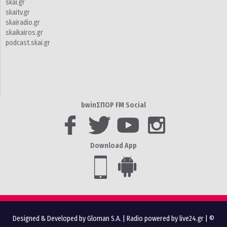
skai.gr
skaitv.gr
skairadio.gr
skaikairos.gr
podcast.skai.gr
bwinΣΠΟΡ FM Social
Download App
Designed & Developed by Gloman S.A.
|
Radio powered by live24.gr
| ©