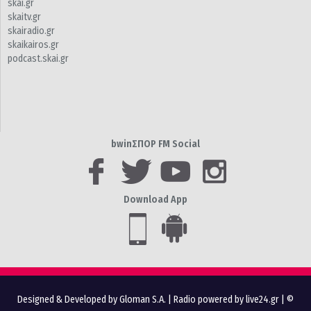
skai.gr
skaitv.gr
skairadio.gr
skaikairos.gr
podcast.skai.gr
bwinΣΠΟΡ FM Social
Download App
Designed & Developed by Gloman S.A.
|
Radio powered by live24.gr
| ©