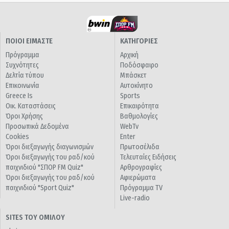
ΠΟΙΟΙ ΕΙΜΑΣΤΕ
ΚΑΤΗΓΟΡΙΕΣ
Πρόγραμμα
Αρχική
Συχνότητες
Ποδόσφαιρο
Δελτία τύπου
Μπάσκετ
Επικοινωνία
Αυτοκίνητο
Greece Is
Sports
Οικ. Καταστάσεις
Επικαιρότητα
Όροι Χρήσης
Βαθμολογίες
Προσωπικά Δεδομένα
WebTv
Cookies
Enter
Όροι διεξαγωγής διαγωνισμών
Πρωτοσέλιδα
Όροι διεξαγωγής του ραδ/κού
Τελευταίες Ειδήσεις
παιχνιδιού "ΣΠΟΡ FM Quiz"
Αρθρογραφίες
Όροι διεξαγωγής του ραδ/κού
Αφιερώματα
παιχνιδιού "Sport Quiz"
Πρόγραμμα TV
Live-radio
SITES ΤΟΥ ΟΜΙΛΟΥ